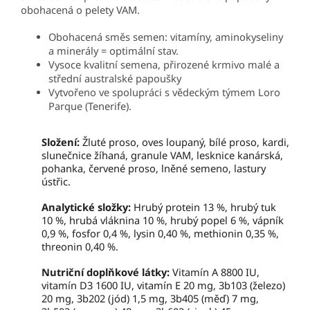
obohacená o pelety VAM.
Obohacená směs semen: vitamíny, aminokyseliny
a minerály = optimální stav.
Vysoce kvalitní semena, přirozené krmivo malé a
střední australské papoušky
Vytvořeno ve spolupráci s vědeckým týmem Loro
Parque (Tenerife).
Složení:
Žluté proso, oves loupaný, bílé proso, kardi,
slunečnice žíhaná, granule VAM, lesknice kanárská,
pohanka, červené proso, lněné semeno, lastury
ústřic.
Analytické složky:
Hrubý protein 13 %, hrubý tuk
10 %, hrubá vláknina 10 %, hrubý popel 6 %, vápník
0,9 %, fosfor 0,4 %, lysin 0,40 %, methionin 0,35 %,
threonin 0,40 %.
Nutriční doplňkové látky:
Vitamín A 8800 IU,
vitamín D3 1600 IU, vitamín E 20 mg, 3b103 (železo)
20 mg, 3b202 (jód) 1,5 mg, 3b405 (měď) 7 mg,