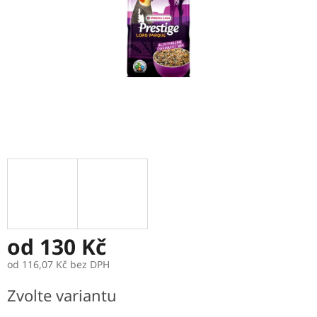
od
130 Kč
od
116,07 Kč
bez DPH
Měrná
Zvolte variantu
cena: