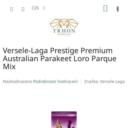
Přejít
NÁKUP
na
CZK
obsah
KOŠÍK
Versele-Laga Prestige Premium
Australian Parakeet Loro Parque
Mix
Průměrné
Neohodnoceno
Podrobnosti hodnocení
Značka:
Versele-Laga
hodnocení
produktu
je
0,0
z
5
hvězdiček.