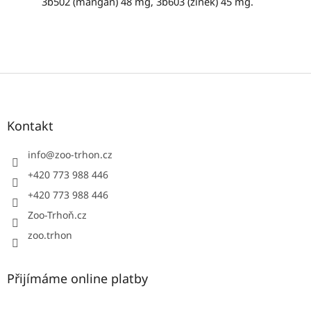
3b502 (mangan) 48 mg, 3b603 (zinek) 45 mg.
Z
á
p
a
Kontakt
t
í
info
@
zoo-trhon.cz
+420 773 988 446
+420 773 988 446
Zoo-Trhoň.cz
zoo.trhon
Přijímáme online platby