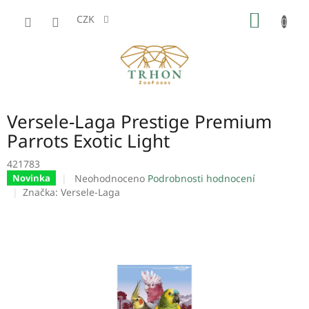
Přejít
NÁKUP
na
CZK
obsah
KOŠÍK
Versele-Laga Prestige Premium
Parrots Exotic Light
421783
Průměrné
Neohodnoceno
Podrobnosti hodnocení
Novinka
hodnocení
Značka:
Versele-Laga
produktu
je
0,0
z
5
hvězdiček.