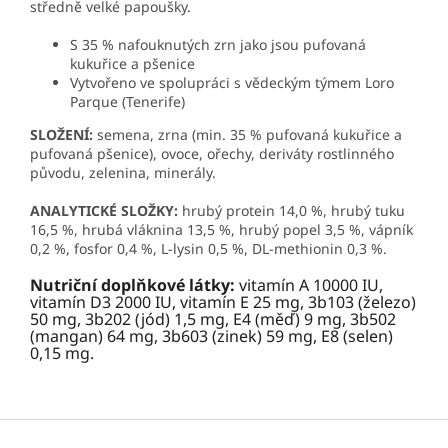
středně velké papoušky.
S 35 % nafouknutých zrn jako jsou pufovaná
kukuřice a pšenice
Vytvořeno ve spolupráci s vědeckým týmem Loro
Parque (Tenerife)
SLOŽENÍ:
semena, zrna (min. 35 % pufovaná kukuřice a
pufovaná pšenice), ovoce, ořechy, deriváty rostlinného
původu, zelenina, minerály.
ANALYTICKÉ SLOŽKY:
hrubý
protein 14,0 %, hrubý tuku
16,5 %, hrubá vláknina 13,5 %, hrubý popel 3,5 %, vápník
0,2 %, fosfor 0,4 %, L-lysin 0,5 %, DL-methionin 0,3 %.
Nutriční doplňkové látky:
vitamín A 10000 IU,
vitamín D3 2000 IU, vitamín E 25 mg, 3b103 (železo)
50 mg, 3b202 (jód) 1,5 mg, E4 (měď) 9 mg, 3b502
(mangan) 64 mg, 3b603 (zinek) 59 mg, E8 (selen)
0,15 mg.
Z