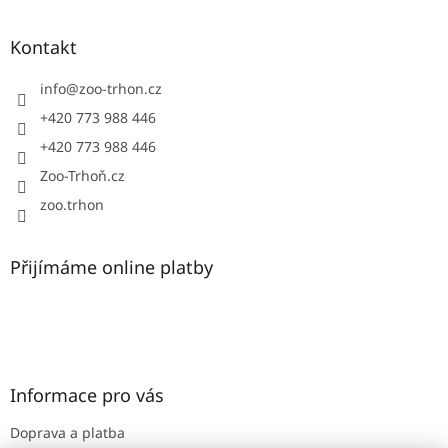
á
p
a
Kontakt
t
í
info
@
zoo-trhon.cz
+420 773 988 446
+420 773 988 446
Zoo-Trhoň.cz
zoo.trhon
Přijímáme online platby
Informace pro vás
Doprava a platba