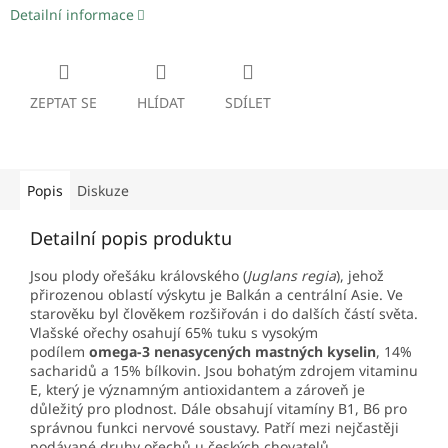
Detailní informace
ZEPTAT SE
HLÍDAT
SDÍLET
Popis
Diskuze
Detailní popis produktu
Jsou plody ořešáku královského (
Juglans regia
), jehož
přirozenou oblastí výskytu je Balkán a centrální Asie. Ve
starověku byl člověkem rozšiřován i do dalších částí světa.
Vlašské ořechy osahují 65% tuku s vysokým
podílem
omega-3 nenasycených mastných kyselin
, 14%
sacharidů a 15% bílkovin. Jsou bohatým zdrojem vitaminu
E, který je významným antioxidantem a zároveň je
důležitý pro plodnost. Dále obsahují vitamíny B1, B6 pro
správnou funkci nervové soustavy. Patří mezi nejčastěji
podávané druhy ořechů u českých chovatelů.