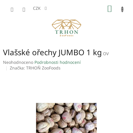
Přejít
NÁKUP
na
CZK
obsah
KOŠÍK
Vlašské ořechy JUMBO 1 kg
OV
Průměrné
Neohodnoceno
Podrobnosti hodnocení
hodnocení
Značka:
TRHOŇ ZooFoods
produktu
je
0,0
z
5
hvězdiček.