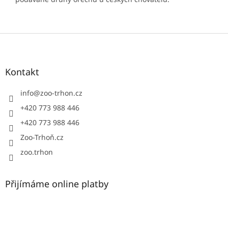
Z
á
p
a
Kontakt
t
í
info
@
zoo-trhon.cz
+420 773 988 446
+420 773 988 446
Zoo-Trhoň.cz
zoo.trhon
Přijímáme online platby