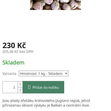
230 Kč
205,36 Kč bez DPH
Měrná
Skladem
cena:
Varianta
Přidat do košíku
Jsou plody ořešáku královského (
Juglans regia
), jehož
přirozenou oblastí výskytu je Balkán a centrální Asie.